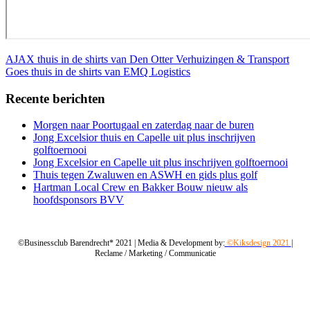
Bericht
AJAX thuis in de shirts van Den Otter Verhuizingen & Transport
Goes thuis in de shirts van EMQ Logistics
navigatie
Recente berichten
Morgen naar Poortugaal en zaterdag naar de buren
Jong Excelsior thuis en Capelle uit plus inschrijven
golftoernooi
Jong Excelsior en Capelle uit plus inschrijven golftoernooi
Thuis tegen Zwaluwen en ASWH en gids plus golf
Hartman Local Crew en Bakker Bouw nieuw als
hoofdsponsors BVV
©Businessclub Barendrecht* 2021 | Media & Development by:
©Kiksdesign 2021
|
Reclame / Marketing / Communicatie