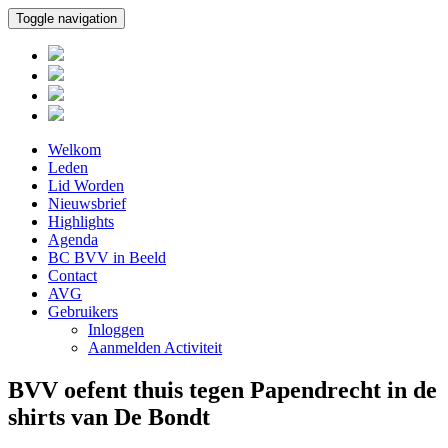
Toggle navigation
Welkom
Leden
Lid Worden
Nieuwsbrief
Highlights
Agenda
BC BVV in Beeld
Contact
AVG
Gebruikers
Inloggen
Aanmelden Activiteit
BVV oefent thuis tegen Papendrecht in de
shirts van De Bondt