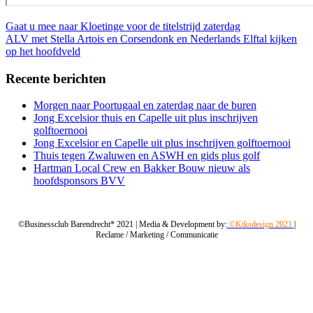
Bericht
Gaat u mee naar Kloetinge voor de titelstrijd zaterdag
ALV met Stella Artois en Corsendonk en Nederlands Elftal kijken
navigatie
op het hoofdveld
Recente berichten
Morgen naar Poortugaal en zaterdag naar de buren
Jong Excelsior thuis en Capelle uit plus inschrijven
golftoernooi
Jong Excelsior en Capelle uit plus inschrijven golftoernooi
Thuis tegen Zwaluwen en ASWH en gids plus golf
Hartman Local Crew en Bakker Bouw nieuw als
hoofdsponsors BVV
©Businessclub Barendrecht* 2021 | Media & Development by:
©Kiksdesign 2021
|
Reclame / Marketing / Communicatie