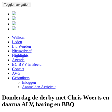
Toggle navigation
Welkom
Leden
Lid Worden
Nieuwsbrief
Highlights
Agenda
BC BVV in Beeld
Contact
AVG
Gebruikers
Inloggen
Aanmelden Activiteit
Donderdag de derby met Chris Woerts en
daarna ALV, haring en BBQ