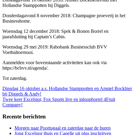
Hollandse Stamppotten bij Diggels.
Donderdagavond 8 november 2018: Champagne proeverij in het
Businesshome.
Woensdag 12 december 2018: Spek & Bonen Borrel en
jaarafsluiting bij Captain’s Cabin.
Woensdag 29 mei 2019: Rabobank Businessclub BVV
Voetbaltoernooi.
Aanmelden voor bovenstaande activiteiten kan ook via
https://bcbvv.nl/agenda/.
Tot zaterdag.
Bericht
Dinsdag 16 oktober a.s. Hollandse Stamppotten en Amstel Bockbier
bij Diggels & Andy!
navigatie
Twee keer Excelsior, Fox Sports live en inloopborrel 4Fruit
Company!
Recente berichten
Morgen naar Poortugaal en zaterdag naar de buren
Jong Excelsior thuis en Capelle uit plus inschrijven