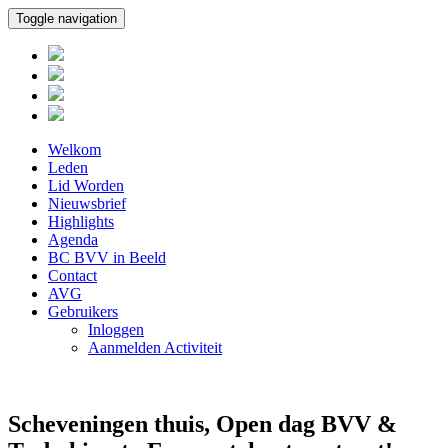
Toggle navigation
Welkom
Leden
Lid Worden
Nieuwsbrief
Highlights
Agenda
BC BVV in Beeld
Contact
AVG
Gebruikers
Inloggen
Aanmelden Activiteit
Scheveningen thuis, Open dag BVV &