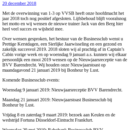
20 december 2018
Met de overwinning van 1-3 op VVSB heeft onze hoofdmacht het
jaar 2018 toch nog positief afgesloten. Lijfsbehoud blijft vooralsnog
het motto en wij wensen de nieuwe trainer Jack van den Berg hier
heel veel succes en wijsheid mee.
Over wensen gesproken, het bestuur van de Businessclub wenst u
Prettige Kerstdagen, een Sierlijke Jaarwisseling en een gezond en
zakelijk succesvol 2019. 2018 sloten wij al prachtig af in Captain’s
Cabin vorige week en op woensdag 9 januari a.s. kunnen wij elkaar
persoonlijk een mooi 2019 wensen op de Nieuwjaarsreceptie van de
BVV Barendrecht. Wij houden onze Nieuwjaarstoast op
maandagavond 21 januari 2019 bij Bonheur by Lust.
Komende Businessclub events:
Woensdag 9 januari 2019: Nieuwjaarsreceptie BVV Barendrecht.
Maandag 21 januari 2019: Nieuwjaarstoast Businessclub bij
Bonheur by Lust.
Vrijdag 8 en zaterdag 9 maart 2019: bezoek aan Keulen en de
wedstrijd Fortuna Düsseldorf-Eintracht Frankfurt.
Woensdag 29 mei 2019: Rabobank Businessclub BVV