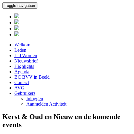
Toggle navigation
Welkom
Leden
Lid Worden
Nieuwsbrief
Highlights
Agenda
BC BVV in Beeld
Contact
AVG
Gebruikers
Inloggen
Aanmelden Activiteit
Kerst & Oud en Nieuw en de komende
events