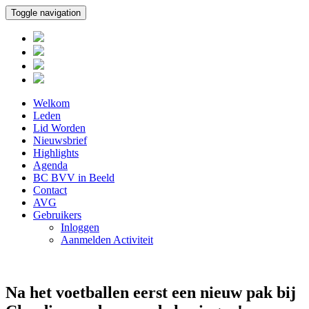
Toggle navigation
Welkom
Leden
Lid Worden
Nieuwsbrief
Highlights
Agenda
BC BVV in Beeld
Contact
AVG
Gebruikers
Inloggen
Aanmelden Activiteit
Na het voetballen eerst een nieuw pak bij