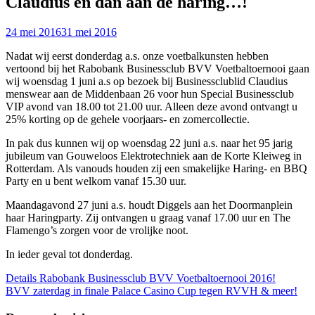
Claudius en dan aan de haring…!
24 mei 2016
31 mei 2016
Nadat wij eerst donderdag a.s. onze voetbalkunsten hebben
vertoond bij het Rabobank Businessclub BVV Voetbaltoernooi gaan
wij woensdag 1 juni a.s op bezoek bij Businessclublid Claudius
menswear aan de Middenbaan 26 voor hun Special Businessclub
VIP avond van 18.00 tot 21.00 uur. Alleen deze avond ontvangt u
25% korting op de gehele voorjaars- en zomercollectie.
In pak dus kunnen wij op woensdag 22 juni a.s. naar het 95 jarig
jubileum van Gouweloos Elektrotechniek aan de Korte Kleiweg in
Rotterdam. Als vanouds houden zij een smakelijke Haring- en BBQ
Party en u bent welkom vanaf 15.30 uur.
Maandagavond 27 juni a.s. houdt Diggels aan het Doormanplein
haar Haringparty. Zij ontvangen u graag vanaf 17.00 uur en The
Flamengo’s zorgen voor de vrolijke noot.
In ieder geval tot donderdag.
Bericht
Details Rabobank Businessclub BVV Voetbaltoernooi 2016!
BVV zaterdag in finale Palace Casino Cup tegen RVVH & meer!
navigatie